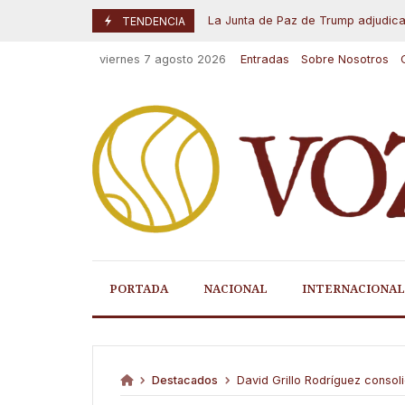
Skip
La Junta de Paz de Trump adjudica su p
Agosto 7, 2026
TENDENCIA
to
content
viernes 7 agosto 2026
Entradas
Sobre Nosotros
PORTADA
NACIONAL
INTERNACIONAL
Destacados
David Grillo Rodríguez consolida «Ps