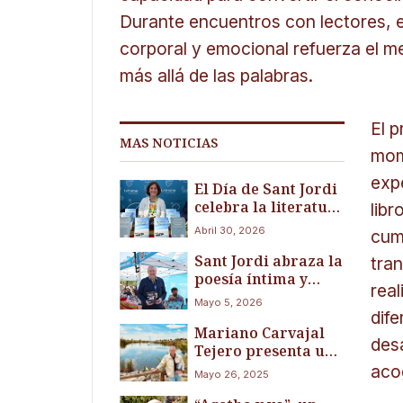
Durante encuentros con lectores, 
corporal y emocional refuerza el m
más allá de las palabras.
El p
MAS NOTICIAS
mom
exp
El Día de Sant Jordi
celebra la literatura
libr
con voces que
Abril 30, 2026
cum
transforman: Elena
Sant Jordi abraza la
Martínez presenta
tra
poesía íntima y
su “Trilogía:
rea
bilingüe: Manuel
Anatomía del
Mayo 5, 2026
Castell presenta
movimiento
dife
Mariano Carvajal
“Escletxa (Fisura)”,
interior”
desa
Tejero presenta una
un viaje emocional
historia única entre
hacia el interior
acog
Mayo 26, 2025
el cielo y la tierra: