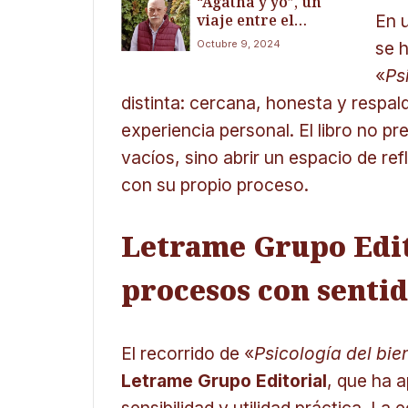
“Agatha y yo”, un
«ANGIE, mi ángel»
viaje entre el
En u
misterio y la crítica
Octubre 9, 2024
se 
social de Raúl Ávila
Cruz
«
Ps
distinta: cercana, honesta y respal
experiencia personal. El libro no p
vacíos, sino abrir un espacio de ref
con su propio proceso.
Letrame Grupo Edi
procesos con senti
El recorrido de «
Psicología del bie
Letrame Grupo Editorial
, que ha 