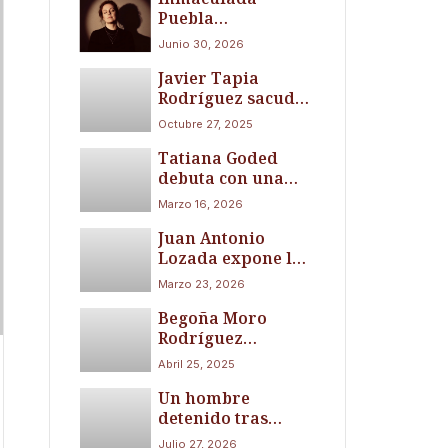
Puebla
tras un fuerte
Revolutionizes
terremoto de
Junio 30, 2026
Human
magnitud 7,1
Javier Tapia
Development in
Rodríguez sacude
Her
la comedia con su
Groundbreaking
Octubre 27, 2025
novela El día que
New Book
Tatiana Goded
murió Chespirito
‘Returning to the
debuta con una
(¡Qué bonita
Original
novela sobre el
vecindad!)
Frequency’
Marzo 16, 2026
coraje de
Juan Antonio
reinventarse
Lozada expone las
grietas del sistema
Marzo 23, 2026
judicial con una
Begoña Moro
obra impactante y
Rodríguez
necesaria
emociona en Sant
Abril 25, 2025
Jordi con su libro
Un hombre
“Al borde del
detenido tras
suicidio. Un libro
apuñalar a tres
para quienes han
Julio 27, 2026